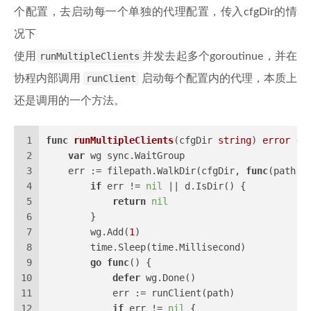
个配置，去启动每一个单独的代理配置，传入cfgDir的情
况下
使用
runMultipleClients
并发去起多个goroutinue，并在
协程内部调用
runClient
启动每个配置内的代理，本质上
还是调用的一个方法。
1
func
runMultipleClients
(cfgDir 
string
)
error
 {
2
var
 wg sync.WaitGroup
3
    err := filepath.WalkDir(cfgDir, 
func
(path 
s
4
if
 err != 
nil
 || d.IsDir() {
5
return
nil
6
        }
7
        wg.Add(
1
)
8
        time.Sleep(time.Millisecond)
9
go
func
()
 {
10
defer
 wg.Done()
11
            err := runClient(path)
12
if
 err != 
nil
 {