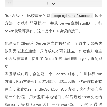
22
		}
23
		sessionCtx := &SessionContext{
24
			Common:        svr.comm
Run方法中，比较重要的是
loopLoginUntilSuccess
这个
25
			RunID:         svr.runI
方法，会执行登录操作，并从 Server拿到 runID，进行
26
			Conn:          conn,
27
			ConnEncrypted: connEncr
token校验等操作。这个是个TCP协议的接口。
28
			AuthSetter:    svr.auth
29
			Connector:     connecto
他是我们Client和 Server建立连接的第一个请求，如果失
30
		}
31
		ctl, err := NewControl(svr.ctx,
败则无法建立通信，只有成功才可以建立，作者也知道这
32
if
 err != 
nil
 {
个方法很重要，使用了 Backoff 来 循环调用login，直到成
33
			conn.Close()
34
			xl.Errorf(
"NewControl e
功。
35
return
false
, err
当登录成功后，会创建一个 Control 对象，并且执行Run
36
		}
方法，Run方法会启动本地Client端口监听，代表连接正式
37
		ctl.SetInWorkConnCallback(svr.h
38
建立，然后执行 handleWorkConnCb 方法，这个方法会启
39
		ctl.Run(proxyCfgs, visitorCfgs)
动一个协程，用来监听本地端口，然后通过conn发送给
40
// close and replace previous c
41
		svr.ctlMu.Lock()
Server，等待Server返回一个workConn，然后通过