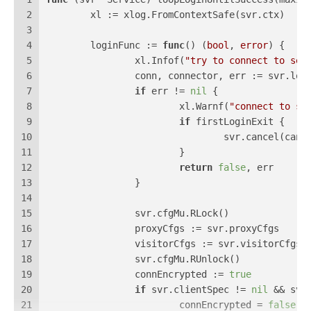
2
	xl := xlog.FromContextSafe(svr.ctx)
3
4
	loginFunc := 
func
()
 (
bool
, 
error
) {
5
		xl.Infof(
"try to connect to ser
6
		conn, connector, err := svr.log
7
if
 err != 
nil
 {
8
			xl.Warnf(
"connect to se
9
if
 firstLoginExit {
10
				svr.cancel(ca
11
			}
12
return
false
, err
13
		}
14
15
		svr.cfgMu.RLock()
16
		proxyCfgs := svr.proxyCfgs
17
		visitorCfgs := svr.visitorCfgs
18
		svr.cfgMu.RUnlock()
19
		connEncrypted := 
true
20
if
 svr.clientSpec != 
nil
 && svr
21
			connEncrypted = 
false