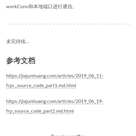
42
if
 svr.ctl != 
nil
 {
workConn和本地端口进行通信。
43
			svr.ctl.Close()
44
		}
45
		svr.ctl = ctl
46
		svr.ctlMu.Unlock()
47
return
true
, 
nil
未完待续…
48
	}
49
50
// try to reconnect to server until suc
参考文档
51
	wait.BackoffUntil(loginFunc, wait.NewFa
52
		wait.FastBackoffOptions{
53
			Duration:    time.Secon
https://jiajunhuang.com/articles/2019_06_11-
54
			Factor:      
2
,
frpc_source_code_part1.md.html
55
			Jitter:      
0.1
,
56
			MaxDuration: maxInterva
https://jiajunhuang.com/articles/2019_06_19-
57
		}), 
true
, svr.ctx.Done())
58
}
frp_source_code_part2.md.html