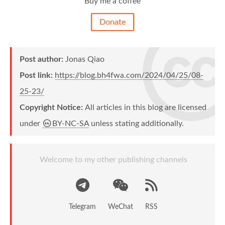
Buy me a coffee
Donate
Post author:
Jonas Qiao
Post link:
https://blog.bh4fwa.com/2024/04/25/08-
25-23/
Copyright Notice:
All articles in this blog are licensed
under
BY-NC-SA
unless stating additionally.
Welcome to my other publishing channels
Telegram
WeChat
RSS